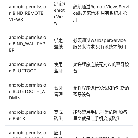
绑定R
android.permissio
必须通过RemoteViewsServi
emot
n.BIND_REMOTE
ce服务来请求,只有系统才能
eVie
VIEWS
用
w
android.permissio
绑定
必须通过WallpaperService
n.BIND_WALLPAP
壁纸
服务来请求,只有系统才能用
ER
android.permissio
使用
允许程序连接配对过的蓝牙设
n.BLUETOOTH
蓝牙
备
android.permissio
蓝牙
允许程序进行发现和配对新的
n.BLUETOOTH_A
管理
蓝牙设备
DMIN
android.permissio
变成
能够禁用手机,非常危险,顾名
n.BRICK
砖头
思义就是让手机变成砖头
android.permissio
应用