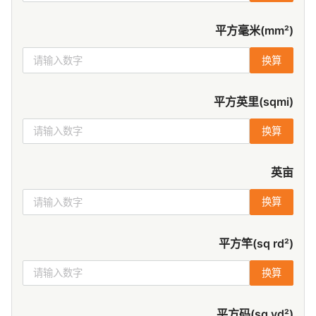
平方毫米(mm²)
换算
平方英里(sqmi)
换算
英亩
换算
平方竿(sq rd²)
换算
平方码(sq yd²)