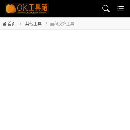
首页
其他工具
面积换算工具