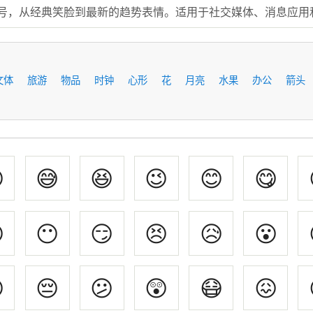
表情符号，从经典笑脸到最新的趋势表情。适用于社交媒体、消息应
文体
旅游
物品
时钟
心形
花
月亮
水果
办公
箭头

😅
😆
😉
😊
😋
眼睛
笑脸淌冷汗
开口笑紧闭的眼睛
眨眼表情
面带微笑的眼睛
品尝美味食物表情

😶
😏
😣
😥
😮
没有嘴的脸
傻笑
坚持
失望得到宽慰的脸
张着嘴

😔
😕
😲
😷
😖
沉思
困惑
惊讶
戴口罩
被打败