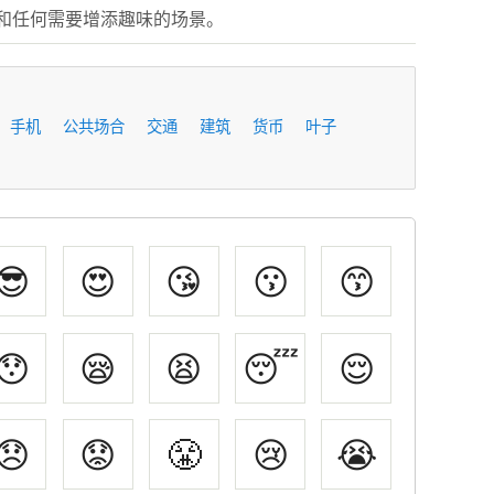
用和任何需要增添趣味的场景。
手机
公共场合
交通
建筑
货币
叶子
😎
😍
😘
😗
😙
太阳镜笑脸
面带心形眼睛
飞吻表情
亲吻表情
含笑亲吻表情
😯
😪
😫
😴
😌
安静的脸
困
疲惫
熟睡
安心
😞
😟
😤
😢
😭
失望
忧伤
面带胜利
哭泣的脸
大声哭泣的脸