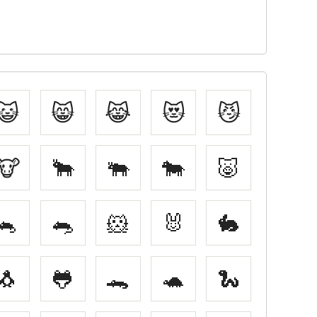
😺
😸
😹
😻
😼
微笑的猫
笑嘻嘻的猫含笑的眼睛
猫喜悦的泪水
微笑的猫，心形眼睛
苦笑的猫
🐮
🐂
🐃
🐄
🐷
牛
牛
水牛
牛
猪
🐁
🐀
🐹
🐰
🐇
老鼠
老鼠
仓鼠
兔子
兔子
🐧
🐸
🐊
🐢
🐍
企鹅
青蛙
鳄鱼
乌龟
蛇