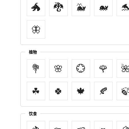
🐲
🐉
🐳
🐋

龙
龙
鲸鱼喷水
鲸
海豚
🦋
蝴蝶
植物
💐
🌸
💮
🌹

花束
樱花
白花
玫瑰
槿
☘
🍀
🍁
🍂

三叶草
四叶草
枫叶
落叶
叶子在风中飘落
饮食