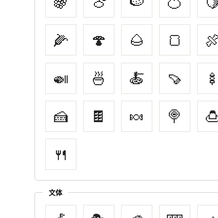
🍇
🍈
🍉
🍊

葡萄
瓜
西瓜
柑橘
柠檬
🌽
🍄
🌰
🍞

玉米
蘑菇
板栗
面包
排骨
🍛
🍜
🍝
🍠

咖喱饭
一碗热气腾腾的面条
意大利面
烤地瓜
奥登
🍰
🍫
🍬
🍭

酥
巧克力
糖果
棒棒糖
卡仕达酱
🍴
刀叉
文体