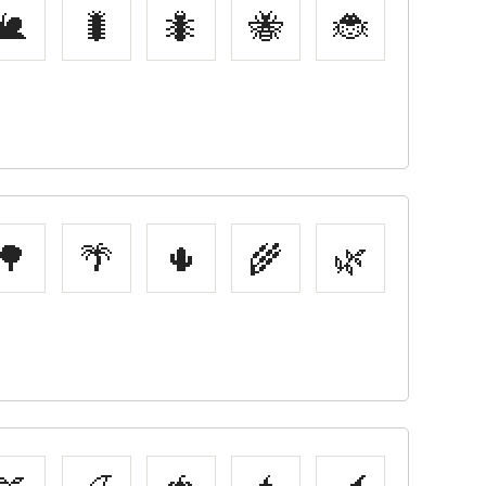
🐌
🐛
🐜
🐝
🐞
蜗牛
臭虫
蚂蚁
蜜蜂
瓢虫
🌳
🌴
🌵
🌾
🌿
落叶乔木
棕榈
仙人掌
水稻穗
草本植物