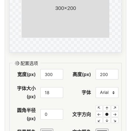
配置选项
宽度(px)
高度(px)
字体大小
字体
(px)
↖
↑
↗
圆角半径
文字方向
←
●
→
(px)
↙
↓
↘