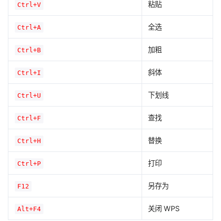
粘贴
Ctrl+V
全选
Ctrl+A
加粗
Ctrl+B
斜体
Ctrl+I
下划线
Ctrl+U
查找
Ctrl+F
替换
Ctrl+H
打印
Ctrl+P
另存为
F12
关闭 WPS
Alt+F4